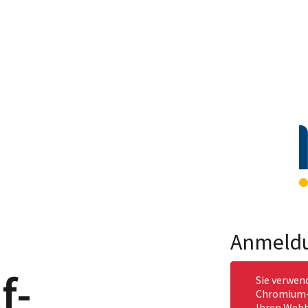
Anmeld
f-
Sie verwen
Chromium-b
Ihren Webb