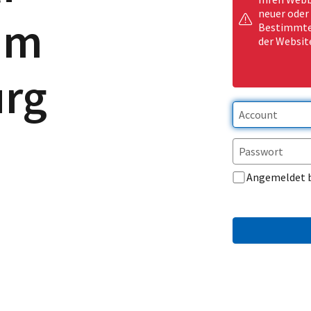
neuer oder
um
Bestimmte 
der Websit
urg
Angemeldet 