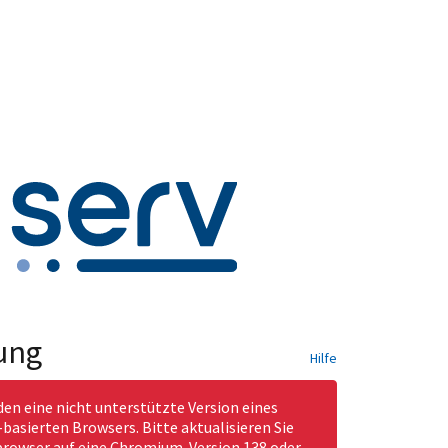
ung
Hilfe
den eine nicht unterstützte Version eines
asierten Browsers. Bitte aktualisieren Sie
rowser auf eine Chromium-Version 138 oder